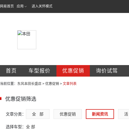
网易首页
应用
进入关怀模式
白城市长盛汽车销
首页
车型报价
优惠促销
询价试驾
当前位置：
东风本田长盛店
>
优惠促销
>
文章列表
优惠促销筛选
文章分类：
全   部
优惠促销
新闻资讯
活 
选择车型：
全 部