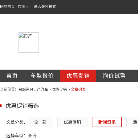
网易首页
应用
进入关怀模式
白城融展兴邦汽车
首页
车型报价
优惠促销
询价试驾
当前位置：
白城东风日产汽车
>
优惠促销
>
文章列表
优惠促销筛选
文章分类：
全   部
优惠促销
新闻资讯
活 
选择车型：
全 部