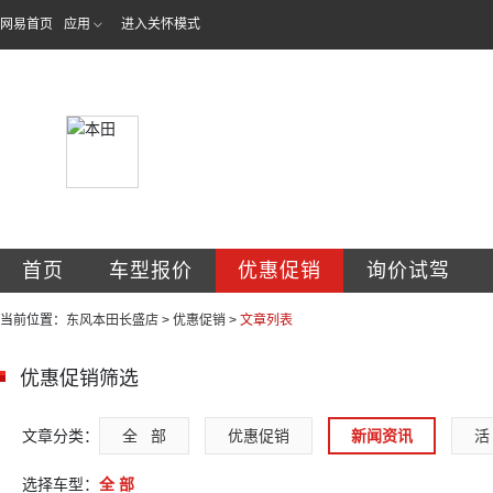
网易首页
应用
进入关怀模式
白城市长盛汽车销
首页
车型报价
优惠促销
询价试驾
当前位置：
东风本田长盛店
>
优惠促销
>
文章列表
优惠促销筛选
文章分类：
全   部
优惠促销
新闻资讯
活 
选择车型：
全 部